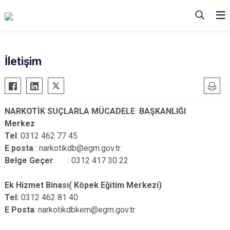
İletişim
NARKOTİK SUÇLARLA MÜCADELE BAŞKANLIĞI
Merkez
Tel
: 0312 462 77 45
E posta
: narkotikdb@egm.gov.tr
Belge Geçer
: 0312 417 30 22
Ek Hizmet Binası( Köpek Eğitim Merkezi)
Tel:
0312 462 81 40
E Posta
: narkotikdbkem@egm.gov.tr